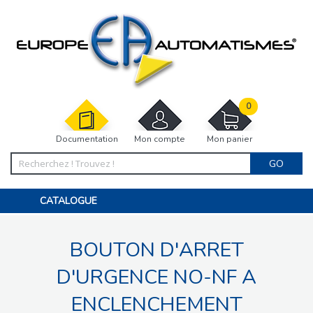
0
Documentation
Mon compte
Mon panier
GO
CATALOGUE
PORTAIL, PORTILLON, CLÔTURE, PERGOLA
PORTE DE GARAGE, RIDEAU
BOUTON D'ARRET
MOTORISATIONS
ACCESSOIRES ET ELECTRONIQUES
BARRIÈRES PARKING
D'URGENCE NO-NF A
INTERPHONES VISIOPHONES
PIÈCES DÉTACHÉES
ENCLENCHEMENT