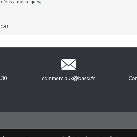
rrières automatiques,
ucles
.30
commerciaux@bassi.fr
Con