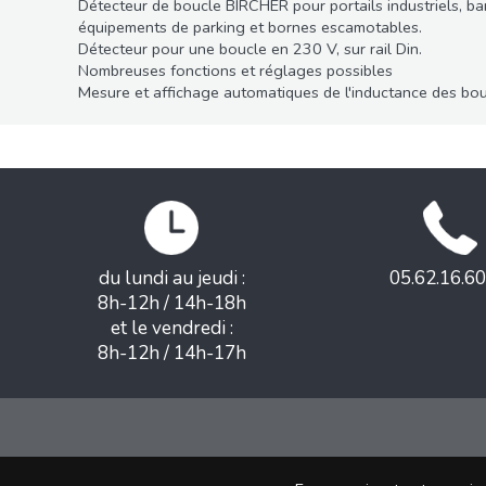
Détecteur de boucle BIRCHER pour portails industriels, ba
équipements de parking et bornes escamotables.
Détecteur pour une boucle en 230 V, sur rail Din.
Nombreuses fonctions et réglages possibles
Mesure et affichage automatiques de l'inductance des bo
du lundi au jeudi :
05.62.16.60
8h-12h / 14h-18h
et le vendredi :
8h-12h / 14h-17h