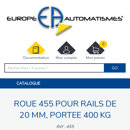
0
Documentation
Mon compte
Mon panier
GO
CATALOGUE
PORTAIL, PORTILLON, CLÔTURE, PERGOLA
PORTE DE GARAGE, RIDEAU
ROUE 455 POUR RAILS DE
MOTORISATIONS
ACCESSOIRES ET ELECTRONIQUES
BARRIÈRES PARKING
20 MM, PORTEE 400 KG
INTERPHONES VISIOPHONES
PIÈCES DÉTACHÉES
Réf : 455