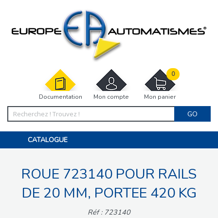
0
Documentation
Mon compte
Mon panier
GO
CATALOGUE
PORTAIL, PORTILLON, CLÔTURE, PERGOLA
PORTE DE GARAGE, RIDEAU
ROUE 723140 POUR RAILS
MOTORISATIONS
ACCESSOIRES ET ELECTRONIQUES
BARRIÈRES PARKING
DE 20 MM, PORTEE 420 KG
INTERPHONES VISIOPHONES
PIÈCES DÉTACHÉES
Réf : 723140