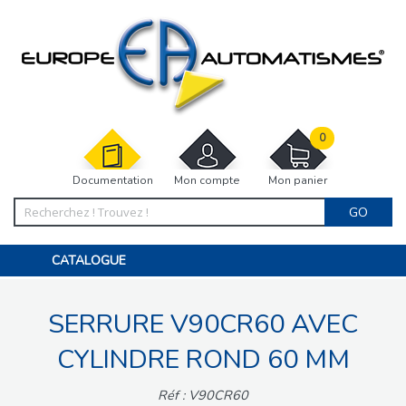
0
Documentation
Mon compte
Mon panier
GO
CATALOGUE
PORTAIL, PORTILLON, CLÔTURE, PERGOLA
PORTE DE GARAGE, RIDEAU
SERRURE V90CR60 AVEC
MOTORISATIONS
ACCESSOIRES ET ELECTRONIQUES
BARRIÈRES PARKING
CYLINDRE ROND 60 MM
INTERPHONES VISIOPHONES
PIÈCES DÉTACHÉES
Réf : V90CR60