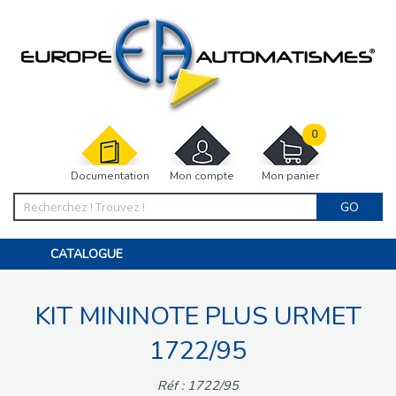
0
Documentation
Mon compte
Mon panier
GO
CATALOGUE
PORTAIL, PORTILLON, CLÔTURE, PERGOLA
PORTE DE GARAGE, RIDEAU
KIT MININOTE PLUS URMET
MOTORISATIONS
ACCESSOIRES ET ELECTRONIQUES
BARRIÈRES PARKING
1722/95
INTERPHONES VISIOPHONES
PIÈCES DÉTACHÉES
Réf : 1722/95