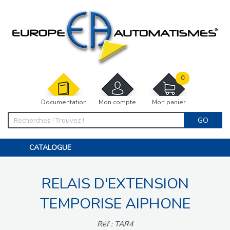
0
Documentation
Mon compte
Mon panier
GO
CATALOGUE
PORTAIL, PORTILLON, CLÔTURE, PERGOLA
PORTE DE GARAGE, RIDEAU
RELAIS D'EXTENSION
MOTORISATIONS
ACCESSOIRES ET ELECTRONIQUES
BARRIÈRES PARKING
TEMPORISE AIPHONE
INTERPHONES VISIOPHONES
PIÈCES DÉTACHÉES
Réf : TAR4