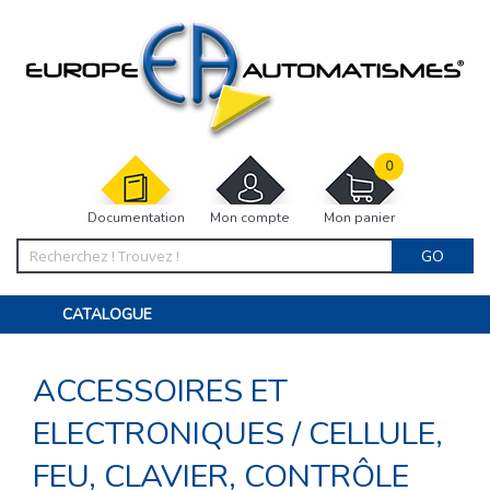
0
Documentation
Mon compte
Mon panier
GO
CATALOGUE
PORTAIL, PORTILLON, CLÔTURE, PERGOLA
PORTE DE GARAGE, RIDEAU
ACCESSOIRES ET
MOTORISATIONS
ACCESSOIRES ET ELECTRONIQUES
BARRIÈRES PARKING
ELECTRONIQUES
/
CELLULE,
INTERPHONES VISIOPHONES
PIÈCES DÉTACHÉES
FEU, CLAVIER, CONTRÔLE