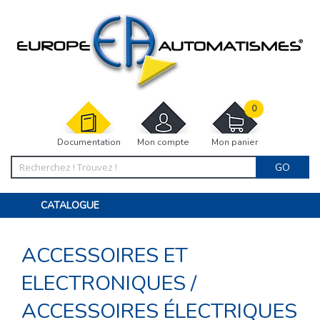
0
Documentation
Mon compte
Mon panier
GO
CATALOGUE
PORTAIL, PORTILLON, CLÔTURE, PERGOLA
PORTE DE GARAGE, RIDEAU
ACCESSOIRES ET
MOTORISATIONS
ACCESSOIRES ET ELECTRONIQUES
BARRIÈRES PARKING
ELECTRONIQUES
/
INTERPHONES VISIOPHONES
PIÈCES DÉTACHÉES
ACCESSOIRES ÉLECTRIQUES