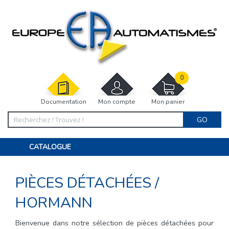
0
Documentation
Mon compte
Mon panier
GO
CATALOGUE
PORTAIL, PORTILLON, CLÔTURE, PERGOLA
PORTE DE GARAGE, RIDEAU
PIÈCES DÉTACHÉES
/
MOTORISATIONS
ACCESSOIRES ET ELECTRONIQUES
BARRIÈRES PARKING
HORMANN
INTERPHONES VISIOPHONES
PIÈCES DÉTACHÉES
Bienvenue dans notre sélection de pièces détachées pour