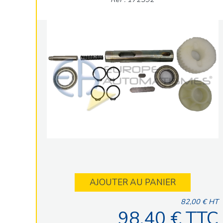
AJOUTER AU PANIER
82,00 € HT
98,40 € TTC