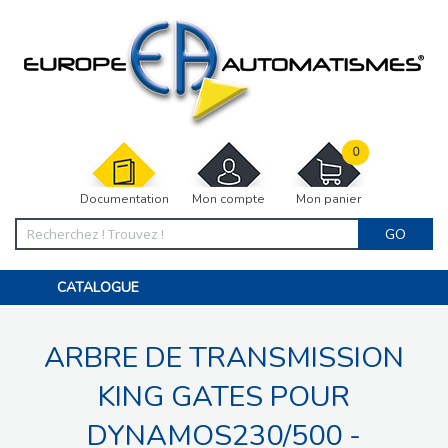
0
Documentation
Mon compte
Mon panier
GO
CATALOGUE
PORTAIL, PORTILLON, CLÔTURE, PERGOLA
PORTE DE GARAGE, RIDEAU
ARBRE DE TRANSMISSION
MOTORISATIONS
ACCESSOIRES ET ELECTRONIQUES
BARRIÈRES PARKING
KING GATES POUR
INTERPHONES VISIOPHONES
PIÈCES DÉTACHÉES
DYNAMOS230/500 -