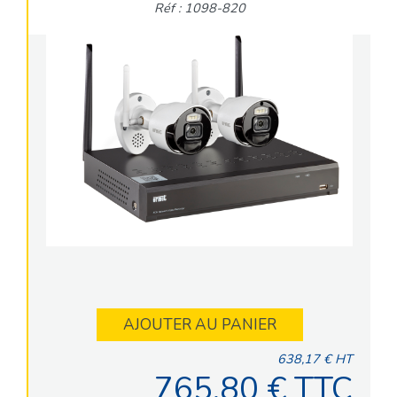
Réf : 1098-820
AJOUTER AU PANIER
638,17 € HT
765,80 € TTC