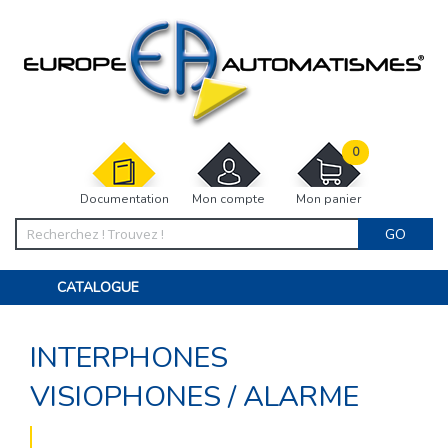
0
Documentation
Mon compte
Mon panier
GO
CATALOGUE
PORTAIL, PORTILLON, CLÔTURE, PERGOLA
PORTE DE GARAGE, RIDEAU
INTERPHONES
MOTORISATIONS
ACCESSOIRES ET ELECTRONIQUES
BARRIÈRES PARKING
VISIOPHONES
/
ALARME
INTERPHONES VISIOPHONES
PIÈCES DÉTACHÉES