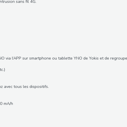
trusion sans fil 4G.
 ZENO via l’APP sur smartphone ou tablette YNO de Yokis et de regroup
c.)
 avec tous les dispositifs.
00 mA/h