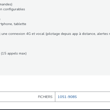
mmandes)
n configurables
e
rtphone, tablette
t une connexion 4G et vocal (pilotage depuis app à distance, alertes 
 (15 appels max)
FICHIERS
1051-908S