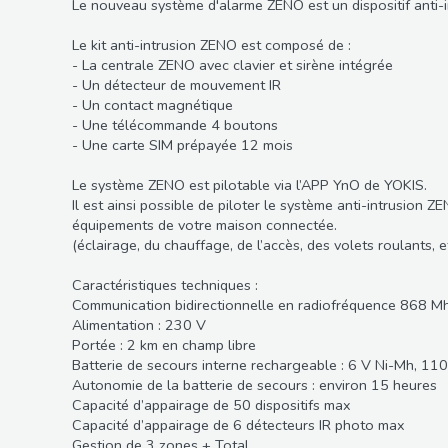
Le nouveau système d'alarme ZENO est un dispositif anti-in
Le kit anti-intrusion ZENO est composé de :
- La centrale ZENO avec clavier et sirène intégrée
- Un détecteur de mouvement IR
- Un contact magnétique
- Une télécommande 4 boutons
- Une carte SIM prépayée 12 mois
Le système ZENO est pilotable via l’APP YnO de YOKIS.
Il est ainsi possible de piloter le système anti-intrusion
équipements de votre maison connectée.
(éclairage, du chauffage, de l’accès, des volets roulants, et
Caractéristiques techniques :
Communication bidirectionnelle en radiofréquence 868 Mhz
Alimentation : 230 V
Portée : 2 km en champ libre
Batterie de secours interne rechargeable : 6 V Ni-Mh, 11
Autonomie de la batterie de secours : environ 15 heures
Capacité d’appairage de 50 dispositifs max
Capacité d’appairage de 6 détecteurs IR photo max
Gestion de 3 zones + Total