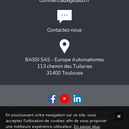
commerciaux@bassi.fr
Contactez-nous
BASSI SAS - Europe Automatismes
113 chemin des Tuileries
31400 Toulouse
Europe Automatismes © 2017-2026 | Site conçu et
En poursuivant votre navigation sur ce site, vous
hébergé en France par
Creapli
|
Conditions générales de
acceptez l'utilisation de cookies afin de vous proposer
ventes
|
Mentions légales
|
Plan du site
|
Avis de nos clients
une meilleure expérience utilisateur.
En savoir plus
.