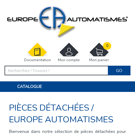
0
Documentation
Mon compte
Mon panier
GO
CATALOGUE
PORTAIL, PORTILLON, CLÔTURE, PERGOLA
PORTE DE GARAGE, RIDEAU
PIÈCES DÉTACHÉES
/
MOTORISATIONS
ACCESSOIRES ET ELECTRONIQUES
BARRIÈRES PARKING
EUROPE AUTOMATISMES
INTERPHONES VISIOPHONES
PIÈCES DÉTACHÉES
Bienvenue dans notre sélection de pièces détachées pour