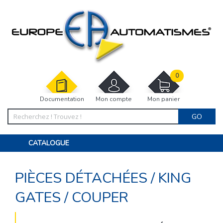
0
Documentation
Mon compte
Mon panier
GO
CATALOGUE
PORTAIL, PORTILLON, CLÔTURE, PERGOLA
PORTE DE GARAGE, RIDEAU
PIÈCES DÉTACHÉES
/
KING
MOTORISATIONS
ACCESSOIRES ET ELECTRONIQUES
BARRIÈRES PARKING
GATES
/
COUPER
INTERPHONES VISIOPHONES
PIÈCES DÉTACHÉES