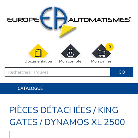
0
Documentation
Mon compte
Mon panier
GO
CATALOGUE
PORTAIL, PORTILLON, CLÔTURE, PERGOLA
PORTE DE GARAGE, RIDEAU
PIÈCES DÉTACHÉES
/
KING
MOTORISATIONS
ACCESSOIRES ET ELECTRONIQUES
BARRIÈRES PARKING
GATES
/
DYNAMOS XL 2500
INTERPHONES VISIOPHONES
PIÈCES DÉTACHÉES