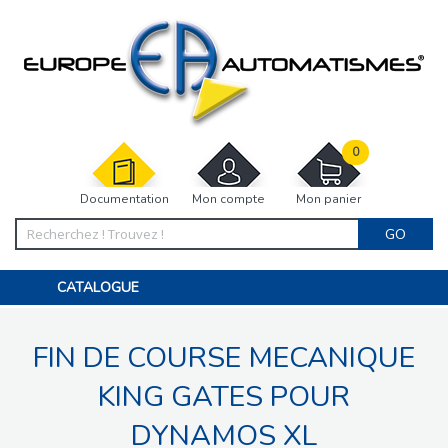
0
Documentation
Mon compte
Mon panier
GO
CATALOGUE
PORTAIL, PORTILLON, CLÔTURE, PERGOLA
PORTE DE GARAGE, RIDEAU
FIN DE COURSE MECANIQUE
MOTORISATIONS
ACCESSOIRES ET ELECTRONIQUES
BARRIÈRES PARKING
KING GATES POUR
INTERPHONES VISIOPHONES
PIÈCES DÉTACHÉES
DYNAMOS XL