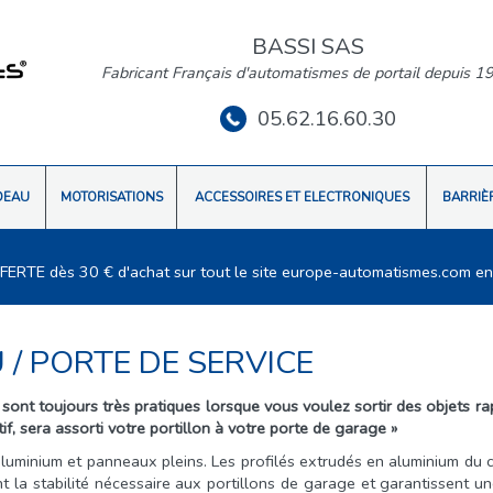
BASSI SAS
Fabricant Français d'automatismes de portail depuis 1
05.62.16.60.30
DEAU
MOTORISATIONS
ACCESSOIRES ET ELECTRONIQUES
BARRIÈ
FFERTE dès 30 € d'achat sur tout le site europe-automatismes.com en
U
/
PORTE DE SERVICE
sont toujours très pratiques lorsque vous voulez sortir des objets ra
, sera assorti votre portillon à votre porte de garage »
luminium et panneaux pleins. Les profilés extrudés en aluminium du c
 la stabilité nécessaire aux portillons de garage et garantissent u