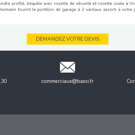
ndre profilé, béquille avec rosette de sécurité et rosette ovale à l’i
, Hormann fournit le portillon de garage à 2 vantaux assorti à votr
DEMANDEZ VOTRE DEVIS
.30
commerciaux@bassi.fr
Con