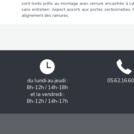
sont livrés prêts au montage avec serrure encastrée à cyli
sans entretien. Aspect assorti aux portes sectionnelles
alignement des rainures.
du lundi au jeudi :
05.62.16.60
8h-12h / 14h-18h
et le vendredi :
8h-12h / 14h-17h