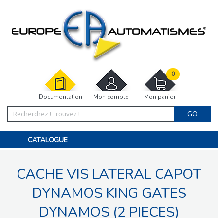
0
Documentation
Mon compte
Mon panier
GO
CATALOGUE
PORTAIL, PORTILLON, CLÔTURE, PERGOLA
PORTE DE GARAGE, RIDEAU
CACHE VIS LATERAL CAPOT
MOTORISATIONS
ACCESSOIRES ET ELECTRONIQUES
BARRIÈRES PARKING
DYNAMOS KING GATES
INTERPHONES VISIOPHONES
PIÈCES DÉTACHÉES
DYNAMOS (2 PIECES)