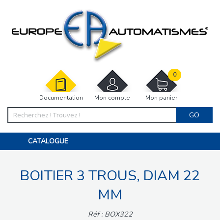
0
Documentation
Mon compte
Mon panier
GO
CATALOGUE
PORTAIL, PORTILLON, CLÔTURE, PERGOLA
PORTE DE GARAGE, RIDEAU
BOITIER 3 TROUS, DIAM 22
MOTORISATIONS
ACCESSOIRES ET ELECTRONIQUES
BARRIÈRES PARKING
MM
INTERPHONES VISIOPHONES
PIÈCES DÉTACHÉES
Réf : BOX322