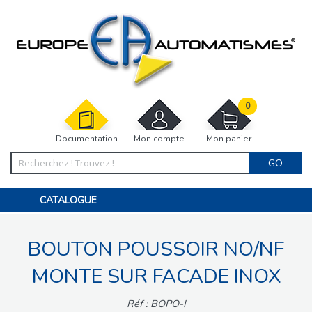
0
Documentation
Mon compte
Mon panier
GO
CATALOGUE
PORTAIL, PORTILLON, CLÔTURE, PERGOLA
PORTE DE GARAGE, RIDEAU
BOUTON POUSSOIR NO/NF
MOTORISATIONS
ACCESSOIRES ET ELECTRONIQUES
BARRIÈRES PARKING
MONTE SUR FACADE INOX
INTERPHONES VISIOPHONES
PIÈCES DÉTACHÉES
Réf : BOPO-I