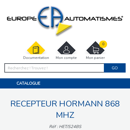
0
Documentation
Mon compte
Mon panier
GO
CATALOGUE
PORTAIL, PORTILLON, CLÔTURE, PERGOLA
PORTE DE GARAGE, RIDEAU
RECEPTEUR HORMANN 868
MOTORISATIONS
ACCESSOIRES ET ELECTRONIQUES
BARRIÈRES PARKING
MHZ
INTERPHONES VISIOPHONES
PIÈCES DÉTACHÉES
Réf : HET/S24BS