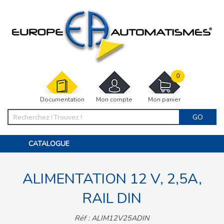
0
Documentation
Mon compte
Mon panier
GO
CATALOGUE
PORTAIL, PORTILLON, CLÔTURE, PERGOLA
PORTE DE GARAGE, RIDEAU
ALIMENTATION 12 V, 2,5A,
MOTORISATIONS
ACCESSOIRES ET ELECTRONIQUES
BARRIÈRES PARKING
RAIL DIN
INTERPHONES VISIOPHONES
PIÈCES DÉTACHÉES
Réf : ALIM12V25ADIN