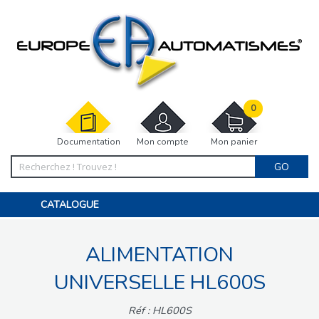
0
Documentation
Mon compte
Mon panier
GO
CATALOGUE
PORTAIL, PORTILLON, CLÔTURE, PERGOLA
PORTE DE GARAGE, RIDEAU
ALIMENTATION
MOTORISATIONS
ACCESSOIRES ET ELECTRONIQUES
BARRIÈRES PARKING
UNIVERSELLE HL600S
INTERPHONES VISIOPHONES
PIÈCES DÉTACHÉES
Réf : HL600S