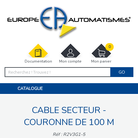
0
Documentation
Mon compte
Mon panier
GO
CATALOGUE
PORTAIL, PORTILLON, CLÔTURE, PERGOLA
PORTE DE GARAGE, RIDEAU
CABLE SECTEUR -
MOTORISATIONS
ACCESSOIRES ET ELECTRONIQUES
BARRIÈRES PARKING
COURONNE DE 100 M
INTERPHONES VISIOPHONES
PIÈCES DÉTACHÉES
Réf : R2V3G1-5