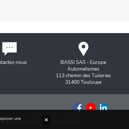
tactez-nous
BASSI SAS - Europe
Automatismes
113 chemin des Tuileries
31400 Toulouse
proposer une
 légales
|
Plan du site
|
Avis de nos clients