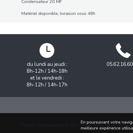
Condensateur 20 MF
Matériel disponible, livraison sous 48h
du lundi au jeudi :
05.62.16.60
8h-12h / 14h-18h
et le vendredi :
8h-12h / 14h-17h
En poursuivant votre naviga
Europe Automatismes © 2017-2026 | Site conçu et hébe
meilleure expérience utilis