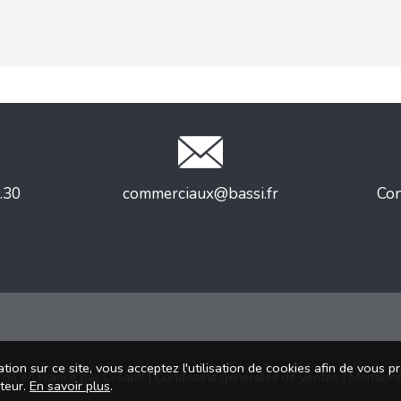
.30
commerciaux@bassi.fr
Con
tion sur ce site, vous acceptez l'utilisation de cookies afin de vous 
rgé en France par
Creapli
|
Conditions générales de ventes
|
Mentions
ateur.
En savoir plus
.