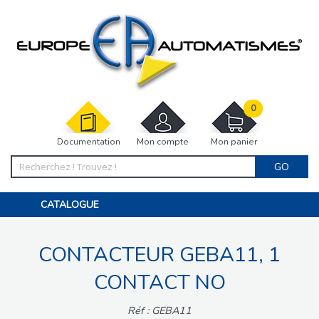
0
Documentation
Mon compte
Mon panier
GO
CATALOGUE
PORTAIL, PORTILLON, CLÔTURE, PERGOLA
PORTE DE GARAGE, RIDEAU
CONTACTEUR GEBA11, 1
MOTORISATIONS
ACCESSOIRES ET ELECTRONIQUES
BARRIÈRES PARKING
CONTACT NO
INTERPHONES VISIOPHONES
PIÈCES DÉTACHÉES
Réf : GEBA11