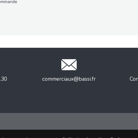
 commande
.30
commerciaux@bassi.fr
Con