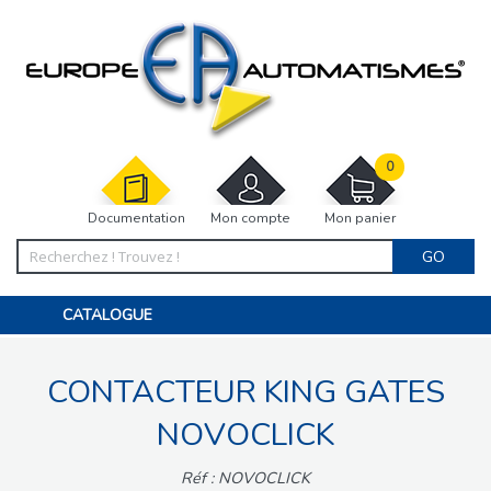
0
Documentation
Mon compte
Mon panier
GO
CATALOGUE
PORTAIL, PORTILLON, CLÔTURE, PERGOLA
PORTE DE GARAGE, RIDEAU
CONTACTEUR KING GATES
MOTORISATIONS
ACCESSOIRES ET ELECTRONIQUES
BARRIÈRES PARKING
NOVOCLICK
INTERPHONES VISIOPHONES
PIÈCES DÉTACHÉES
Réf : NOVOCLICK