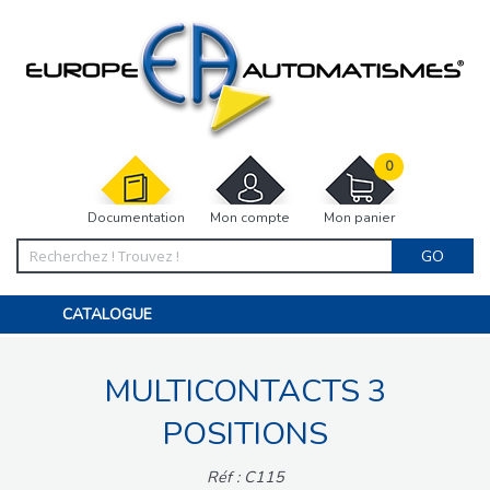
0
Documentation
Mon compte
Mon panier
GO
CATALOGUE
PORTAIL, PORTILLON, CLÔTURE, PERGOLA
PORTE DE GARAGE, RIDEAU
MULTICONTACTS 3
MOTORISATIONS
ACCESSOIRES ET ELECTRONIQUES
BARRIÈRES PARKING
POSITIONS
INTERPHONES VISIOPHONES
PIÈCES DÉTACHÉES
Réf : C115