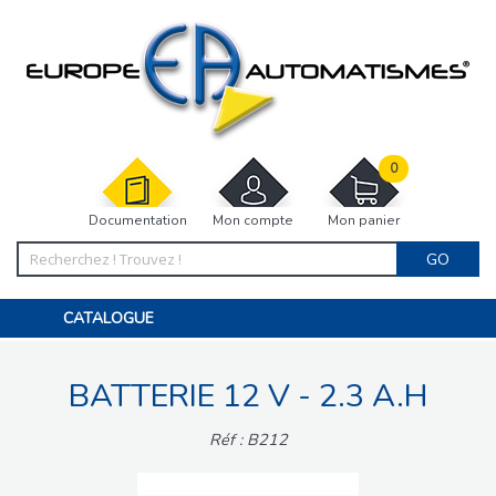
0
Documentation
Mon compte
Mon panier
GO
CATALOGUE
PORTAIL, PORTILLON, CLÔTURE, PERGOLA
PORTE DE GARAGE, RIDEAU
BATTERIE 12 V - 2.3 A.H
MOTORISATIONS
ACCESSOIRES ET ELECTRONIQUES
BARRIÈRES PARKING
Réf : B212
INTERPHONES VISIOPHONES
PIÈCES DÉTACHÉES