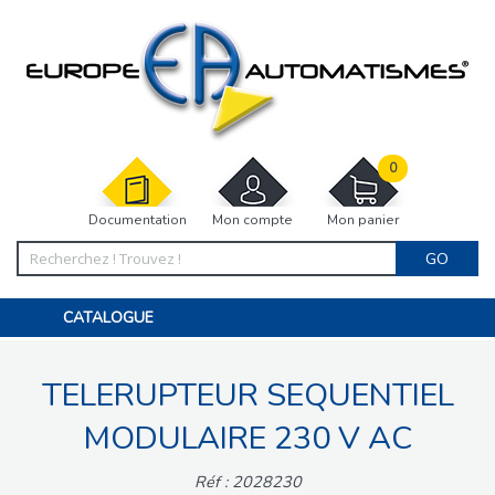
0
Documentation
Mon compte
Mon panier
GO
CATALOGUE
PORTAIL, PORTILLON, CLÔTURE, PERGOLA
PORTE DE GARAGE, RIDEAU
TELERUPTEUR SEQUENTIEL
MOTORISATIONS
ACCESSOIRES ET ELECTRONIQUES
BARRIÈRES PARKING
MODULAIRE 230 V AC
INTERPHONES VISIOPHONES
PIÈCES DÉTACHÉES
Réf : 2028230