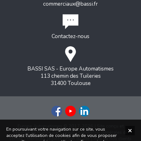
commerciaux@bassi.fr
Contactez-nous
BASSI SAS - Europe Automatismes
113 chemin des Tuileries
31400 Toulouse
Europe Automatismes © 2017-2026 | Site conçu et
En poursuivant votre navigation sur ce site, vous
hébergé en France par
Creapli
|
Conditions générales de
acceptez l'utilisation de cookies afin de vous proposer
ventes
|
Mentions légales
|
Plan du site
|
Avis de nos clients