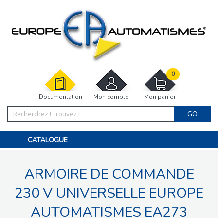
0
Documentation
Mon compte
Mon panier
GO
CATALOGUE
PORTAIL, PORTILLON, CLÔTURE, PERGOLA
PORTE DE GARAGE, RIDEAU
ARMOIRE DE COMMANDE
MOTORISATIONS
ACCESSOIRES ET ELECTRONIQUES
BARRIÈRES PARKING
230 V UNIVERSELLE EUROPE
INTERPHONES VISIOPHONES
PIÈCES DÉTACHÉES
AUTOMATISMES EA273