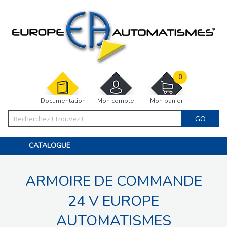
0
Documentation
Mon compte
Mon panier
GO
CATALOGUE
PORTAIL, PORTILLON, CLÔTURE, PERGOLA
PORTE DE GARAGE, RIDEAU
ARMOIRE DE COMMANDE
MOTORISATIONS
ACCESSOIRES ET ELECTRONIQUES
BARRIÈRES PARKING
24 V EUROPE
INTERPHONES VISIOPHONES
PIÈCES DÉTACHÉES
AUTOMATISMES