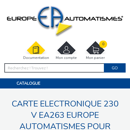
0
Documentation
Mon compte
Mon panier
GO
CATALOGUE
PORTAIL, PORTILLON, CLÔTURE, PERGOLA
PORTE DE GARAGE, RIDEAU
CARTE ELECTRONIQUE 230
MOTORISATIONS
ACCESSOIRES ET ELECTRONIQUES
BARRIÈRES PARKING
V EA263 EUROPE
INTERPHONES VISIOPHONES
PIÈCES DÉTACHÉES
AUTOMATISMES POUR