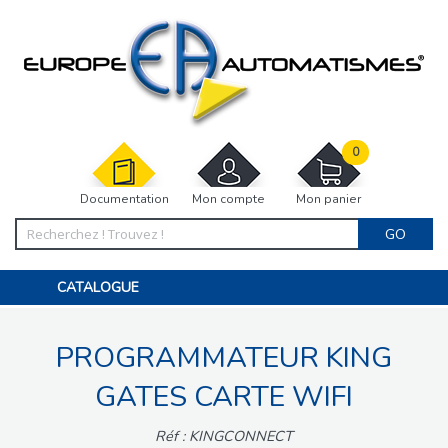
0
Documentation
Mon compte
Mon panier
GO
CATALOGUE
PORTAIL, PORTILLON, CLÔTURE, PERGOLA
PORTE DE GARAGE, RIDEAU
PROGRAMMATEUR KING
MOTORISATIONS
ACCESSOIRES ET ELECTRONIQUES
BARRIÈRES PARKING
GATES CARTE WIFI
INTERPHONES VISIOPHONES
PIÈCES DÉTACHÉES
Réf : KINGCONNECT