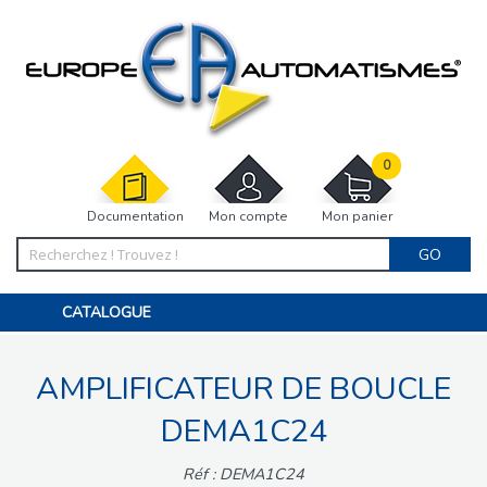
0
Documentation
Mon compte
Mon panier
GO
CATALOGUE
PORTAIL, PORTILLON, CLÔTURE, PERGOLA
PORTE DE GARAGE, RIDEAU
AMPLIFICATEUR DE BOUCLE
MOTORISATIONS
ACCESSOIRES ET ELECTRONIQUES
BARRIÈRES PARKING
DEMA1C24
INTERPHONES VISIOPHONES
PIÈCES DÉTACHÉES
Réf : DEMA1C24