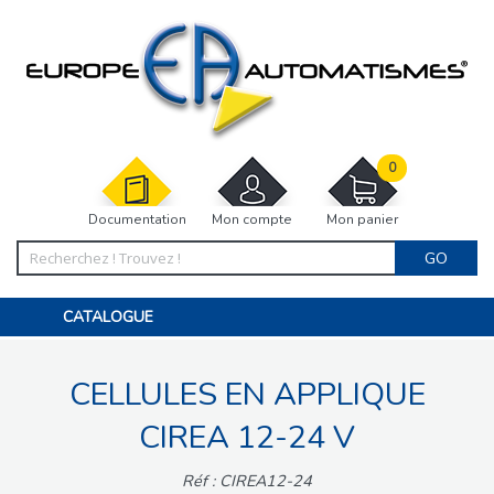
0
Documentation
Mon compte
Mon panier
GO
CATALOGUE
PORTAIL, PORTILLON, CLÔTURE, PERGOLA
PORTE DE GARAGE, RIDEAU
CELLULES EN APPLIQUE
MOTORISATIONS
ACCESSOIRES ET ELECTRONIQUES
BARRIÈRES PARKING
CIREA 12-24 V
INTERPHONES VISIOPHONES
PIÈCES DÉTACHÉES
Réf : CIREA12-24