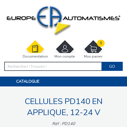
0
Documentation
Mon compte
Mon panier
GO
CATALOGUE
PORTAIL, PORTILLON, CLÔTURE, PERGOLA
PORTE DE GARAGE, RIDEAU
CELLULES PD140 EN
MOTORISATIONS
ACCESSOIRES ET ELECTRONIQUES
BARRIÈRES PARKING
APPLIQUE, 12-24 V
INTERPHONES VISIOPHONES
PIÈCES DÉTACHÉES
Réf : PD140