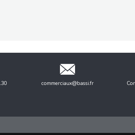
.30
commerciaux@bassi.fr
Con