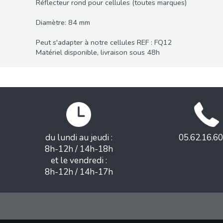
Réflecteur rond pour cellules (toutes marques)
Diamètre: 84 mm
Peut s'adapter à notre cellules REF : FQ12
Matériel disponible, livraison sous 48h
du lundi au jeudi :
05.62.16.60
8h-12h / 14h-18h
et le vendredi :
8h-12h / 14h-17h