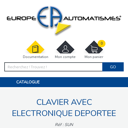
0
Documentation
Mon compte
Mon panier
GO
CATALOGUE
PORTAIL, PORTILLON, CLÔTURE, PERGOLA
PORTE DE GARAGE, RIDEAU
CLAVIER AVEC
MOTORISATIONS
ACCESSOIRES ET ELECTRONIQUES
BARRIÈRES PARKING
ELECTRONIQUE DEPORTEE
INTERPHONES VISIOPHONES
PIÈCES DÉTACHÉES
Réf : SUN