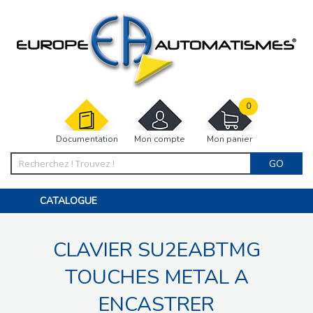
0
Documentation
Mon compte
Mon panier
GO
CATALOGUE
PORTAIL, PORTILLON, CLÔTURE, PERGOLA
PORTE DE GARAGE, RIDEAU
CLAVIER SU2EABTMG
MOTORISATIONS
ACCESSOIRES ET ELECTRONIQUES
BARRIÈRES PARKING
TOUCHES METAL A
INTERPHONES VISIOPHONES
PIÈCES DÉTACHÉES
ENCASTRER