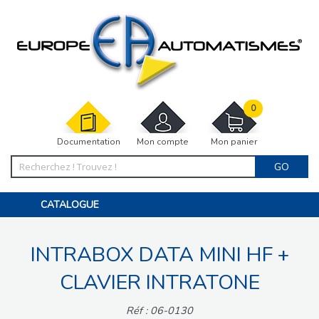
0
Documentation
Mon compte
Mon panier
GO
CATALOGUE
PORTAIL, PORTILLON, CLÔTURE, PERGOLA
PORTE DE GARAGE, RIDEAU
INTRABOX DATA MINI HF +
MOTORISATIONS
ACCESSOIRES ET ELECTRONIQUES
BARRIÈRES PARKING
CLAVIER INTRATONE
INTERPHONES VISIOPHONES
PIÈCES DÉTACHÉES
Réf : 06-0130