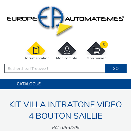
0
Documentation
Mon compte
Mon panier
GO
CATALOGUE
PORTAIL, PORTILLON, CLÔTURE, PERGOLA
PORTE DE GARAGE, RIDEAU
KIT VILLA INTRATONE VIDEO
MOTORISATIONS
ACCESSOIRES ET ELECTRONIQUES
BARRIÈRES PARKING
4 BOUTON SAILLIE
INTERPHONES VISIOPHONES
PIÈCES DÉTACHÉES
Réf : 05-0205