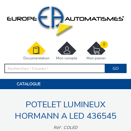
0
Documentation
Mon compte
Mon panier
GO
CATALOGUE
PORTAIL, PORTILLON, CLÔTURE, PERGOLA
PORTE DE GARAGE, RIDEAU
POTELET LUMINEUX
MOTORISATIONS
ACCESSOIRES ET ELECTRONIQUES
BARRIÈRES PARKING
HORMANN A LED 436545
INTERPHONES VISIOPHONES
PIÈCES DÉTACHÉES
Réf : COLED