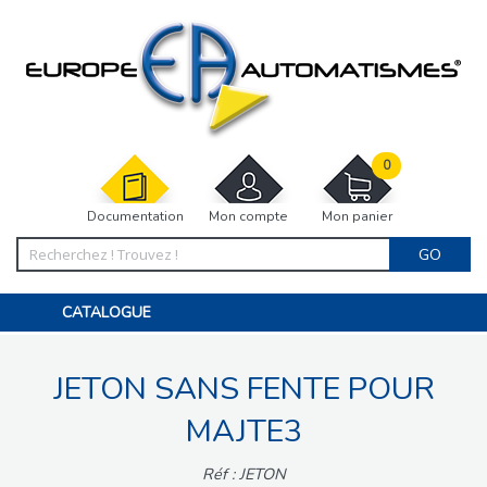
0
Documentation
Mon compte
Mon panier
GO
CATALOGUE
PORTAIL, PORTILLON, CLÔTURE, PERGOLA
PORTE DE GARAGE, RIDEAU
JETON SANS FENTE POUR
MOTORISATIONS
ACCESSOIRES ET ELECTRONIQUES
BARRIÈRES PARKING
MAJTE3
INTERPHONES VISIOPHONES
PIÈCES DÉTACHÉES
Réf : JETON