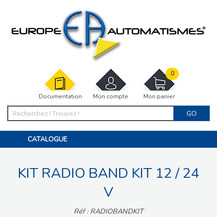
0
Documentation
Mon compte
Mon panier
GO
CATALOGUE
PORTAIL, PORTILLON, CLÔTURE, PERGOLA
PORTE DE GARAGE, RIDEAU
KIT RADIO BAND KIT 12 / 24
MOTORISATIONS
ACCESSOIRES ET ELECTRONIQUES
BARRIÈRES PARKING
V
INTERPHONES VISIOPHONES
PIÈCES DÉTACHÉES
Réf : RADIOBANDKIT