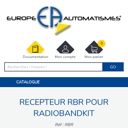
0
Documentation
Mon compte
Mon panier
GO
CATALOGUE
PORTAIL, PORTILLON, CLÔTURE, PERGOLA
PORTE DE GARAGE, RIDEAU
RECEPTEUR RBR POUR
MOTORISATIONS
ACCESSOIRES ET ELECTRONIQUES
BARRIÈRES PARKING
RADIOBANDKIT
INTERPHONES VISIOPHONES
PIÈCES DÉTACHÉES
Réf : RBR