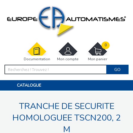
0
Documentation
Mon compte
Mon panier
GO
CATALOGUE
PORTAIL, PORTILLON, CLÔTURE, PERGOLA
PORTE DE GARAGE, RIDEAU
TRANCHE DE SECURITE
MOTORISATIONS
ACCESSOIRES ET ELECTRONIQUES
BARRIÈRES PARKING
HOMOLOGUEE TSCN200, 2
INTERPHONES VISIOPHONES
PIÈCES DÉTACHÉES
M